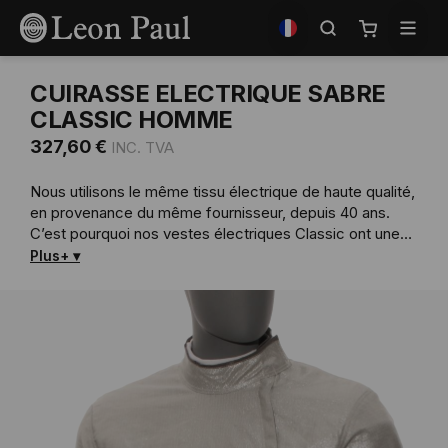
Allez
Sélectionnez
au
la
Mon panier
contenu
boutique
CUIRASSE ELECTRIQUE SABRE
CLASSIC HOMME
327,60 €
Nous utilisons le même tissu électrique de haute qualité,
en provenance du même fournisseur, depuis 40 ans.
C’est pourquoi nos vestes électriques Classic ont une
durée de vie supérieure aux autres disponibles sur le
Plus+
marché. N’achetez pas une veste tous les ans et optez
pour ce modèle, fortement conseillé pour son rapport
qualité/Prix.