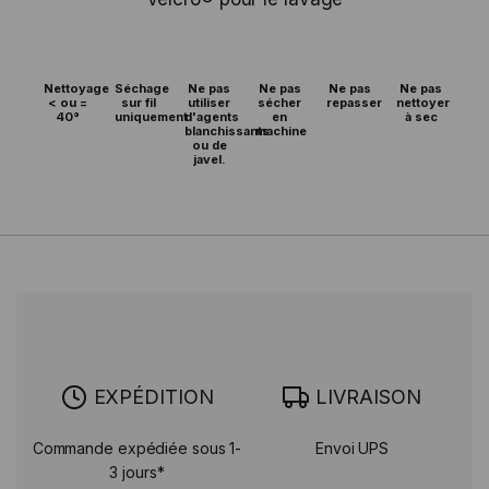
Nettoyage
Séchage
Ne pas
Ne pas
Ne pas
Ne pas
< ou =
sur fil
utiliser
sécher
repasser
nettoyer
40°
uniquement
d'agents
en
à sec
blanchissants
machine
ou de
javel.
EXPÉDITION
LIVRAISON
Commande expédiée sous 1-
Envoi UPS
3 jours*